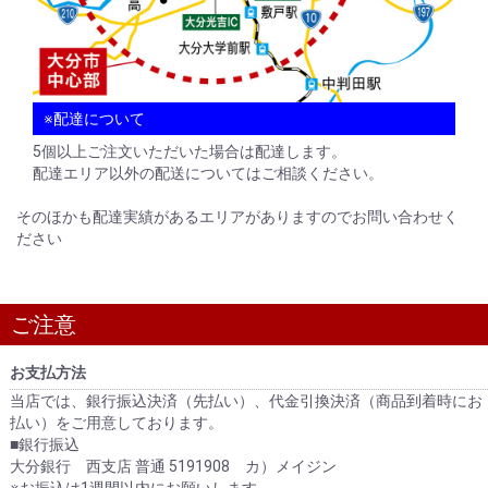
※配達について
5個以上ご注文いただいた場合は配達します。
配達エリア以外の配送についてはご相談ください。
そのほかも配達実績があるエリアがありますのでお問い合わせく
ださい
お買い物を続ける
カートへ進む
ご注意
お支払方法
当店では、銀行振込決済（先払い）、代金引換決済（商品到着時にお
払い）をご用意しております。
■銀行振込
大分銀行 西支店 普通 5191908 カ）メイジン