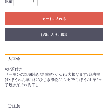
数量
カートに入れる
お気に入りに追加
内容物
※お茶付き
サーモンの塩麹焼き/筑前煮/がんも/大根なます/鶏唐揚
げ/ほうれん草白和/ひじき煮物/キンピラごぼう/山菜/玉
子焼き/白米/梅干し
ご注意