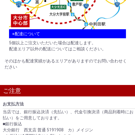
※配達について
5個以上ご注文いただいた場合は配達します。
配達エリア以外の配送についてはご相談ください。
そのほかも配達実績があるエリアがありますのでお問い合わせく
ださい
ご注意
お支払方法
当店では、銀行振込決済（先払い）、代金引換決済（商品到着時にお
払い）をご用意しております。
■銀行振込
大分銀行 西支店 普通 5191908 カ）メイジン