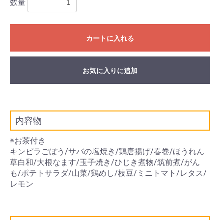
数量
カートに入れる
お気に入りに追加
内容物
※お茶付き
キンピラごぼう/サバの塩焼き/鶏唐揚げ/春巻/ほうれん
草白和/大根なます/玉子焼き/ひじき煮物/筑前煮/がん
も/ポテトサラダ/山菜/鶏めし/枝豆/ミニトマト/レタス/
レモン