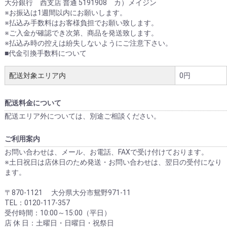
大分銀行 西支店 普通 5191908 カ）メイジン
お買い物を続ける
カートへ進む
※お振込は1週間以内にお願いします。
※払込み手数料はお客様負担でお願い致します。
※ご入金が確認でき次第、商品を発送致します。
※払込み時の控えは紛失しないようにご注意下さい。
■代金引換手数料について
配送対象エリア内
0円
配送料金について
配送エリア外については、別途ご相談ください。
ご利用案内
お問い合わせは、メール、お電話、FAXで受け付けております。
※土日祝日は店休日のため発送・お問い合わせは、翌日の受付になり
ます。
〒870-1121 大分県大分市鴛野971-11
TEL：0120-117-357
受付時間：10:00～15:00（平日）
店 休 日：土曜日・日曜日・祝祭日