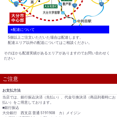
※配達について
5個以上ご注文いただいた場合は配達します。
配達エリア以外の配送についてはご相談ください。
そのほかも配達実績があるエリアがありますのでお問い合わせく
ださい
ご注意
お支払方法
当店では、銀行振込決済（先払い）、代金引換決済（商品到着時にお
払い）をご用意しております。
■銀行振込
大分銀行 西支店 普通 5191908 カ）メイジン